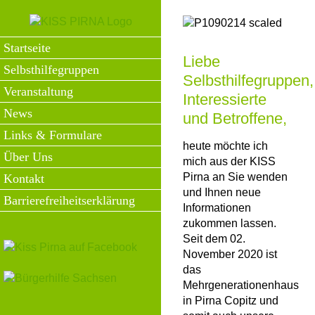
Zum
Inhalt
springen
Startseite
Liebe
Selbsthilfegruppen
Selbsthilfegruppen,
Veranstaltung
Interessierte
News
und Betroffene,
Links & Formulare
heute möchte ich
Über Uns
mich aus der KISS
Pirna an Sie wenden
Kontakt
und Ihnen neue
Barrierefreiheitserklärung
Informationen
zukommen lassen.
Seit dem 02.
November 2020 ist
das
Mehrgenerationenhaus
in Pirna Copitz und