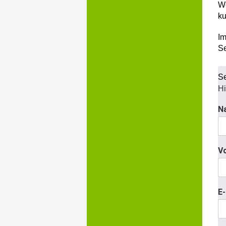
We
ku
Im
Se
Se
Hi
N
V
E