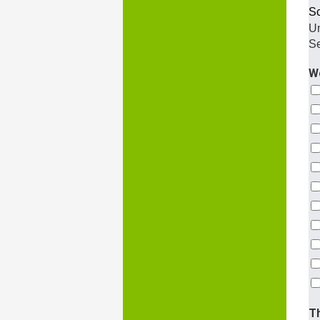
Sc
Um
Se
Wo
T