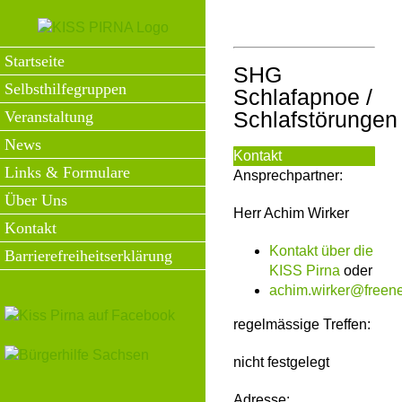
Zum
Inhalt
springen
Startseite
SHG
Selbsthilfegruppen
Schlafapnoe /
Schlafstörungen
Veranstaltung
News
Kontakt
Links & Formulare
Ansprechpartner:
Über Uns
Herr Achim Wirker
Kontakt
Kontakt über die
Barrierefreiheitserklärung
KISS Pirna
oder
achim.wirker@freene
regelmässige Treffen:
nicht festgelegt
Adresse: