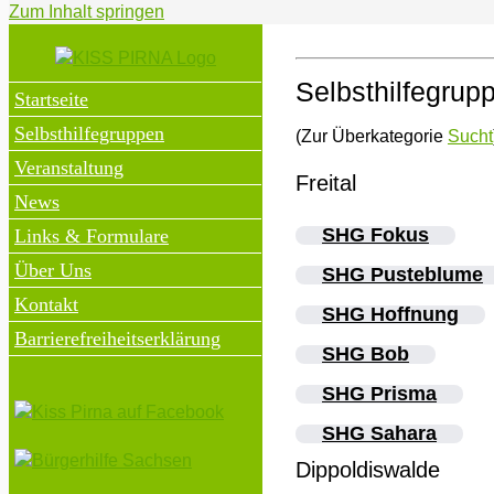
Zum Inhalt springen
Selbsthilfegrupp
Startseite
Selbsthilfegruppen
(Zur Überkategorie
Sucht
Veranstaltung
Freital
News
SHG Fokus
Links & Formulare
Über Uns
SHG Pusteblume
Kontakt
SHG Hoffnung
Barrierefreiheitserklärung
SHG Bob
SHG Prisma
SHG Sahara
Dippoldiswalde