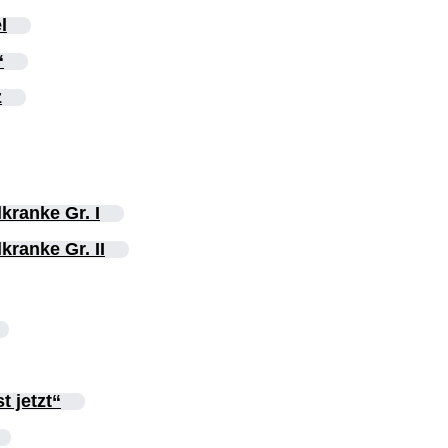
l
“
z
kranke Gr. I
kranke Gr. II
t jetzt“