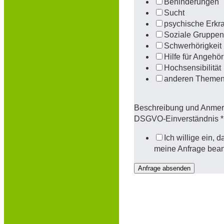
Behinderungen
Sucht
psychische Erkr
Soziale Gruppen
Schwerhörigkeit
Hilfe für Angehör
Hochsensibilität
anderen Themen
Beschreibung und Anme
DSGVO-Einverständnis
*
Ich willige ein,
meine Anfrage bean
Anfrage absenden