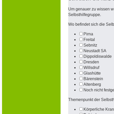
Um genauer zu wissen wo
Selbsthilfegruppe.
Wo befindet sich die Sel
Pirna
Freital
Sebnitz
Neustadt SA
Dippoldiswalde
Dresden
Willsdruf
Glashütte
Bärenstein
Altenberg
Noch nicht festg
Themenpunkt der Selbst
Körperliche Kran