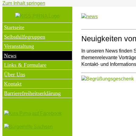
Zum Inhalt springen
Startseite
Selbsthilfegruppen
Neuigkeiten von
Veranstaltung
In unseren News finden S
News
themenrelevante Vorträg
Kontakt- und Informations
Links & Formulare
Über Uns
Kontakt
Barrierefreiheitserklärung